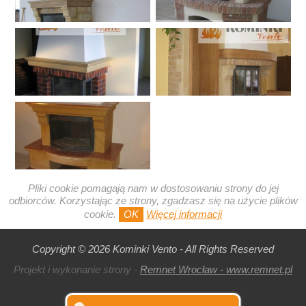
Pliki cookie pomagają nam w dostosowaniu strony do jej
odbiorców. Korzystając ze strony, zgadzasz się na użycie plików
cookie.
OK
Więcej informacji
Copyright © 2026 Kominki Vento - All Rights Reserved
Projekt i wykonanie strony -
Remnet Wrocław - www.remnet.pl